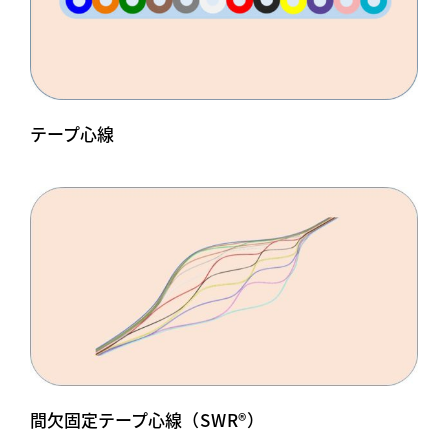
テープ心線
間欠固定テープ心線
（SWR®）