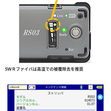
SＷＲファイバは高温での被覆除去を推奨