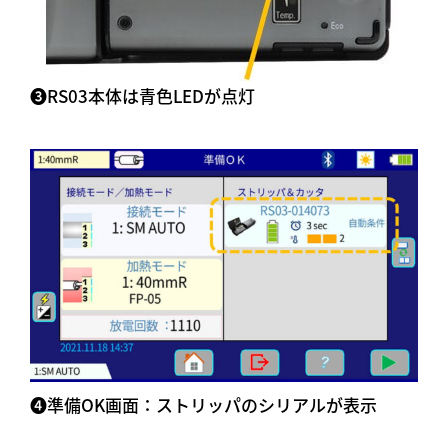
➌RS03本体は青色LEDが点灯
➍準備OK画面：ストリッパのシリアルが表示