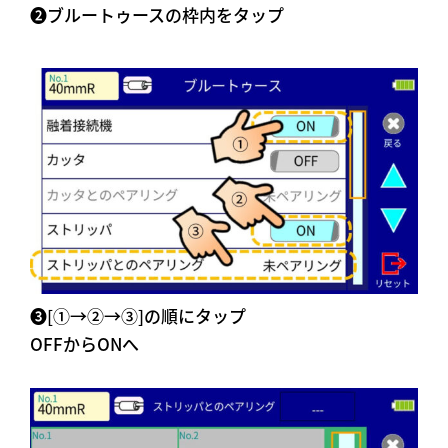
➋ブルートゥースの枠内をタップ
➌[①→②→③]の順にタップ
OFFからONへ